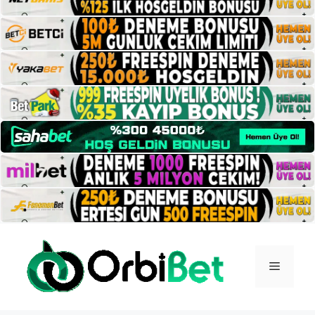
İçeriğe
atla
Menü