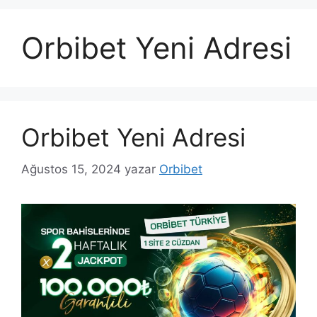
Orbibet Yeni Adresi
Orbibet Yeni Adresi
Ağustos 15, 2024
yazar
Orbibet