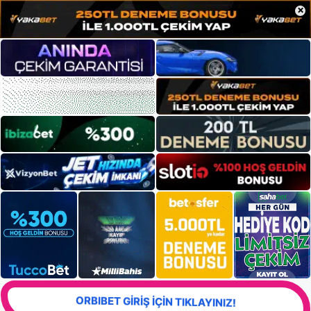
×
ORBIBET GİRİŞ İÇİN TIKLAYINIZ!