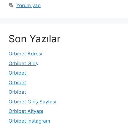
Yorum yap
Son Yazılar
Orbibet Adresi
Orbibet Giriş
Orbibet
Orbibet
Orbibet
Orbibet Giriş Sayfası
Orbibet Altyapı
Orbibet İnstagram