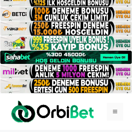
İçeriğe
atla
Menü