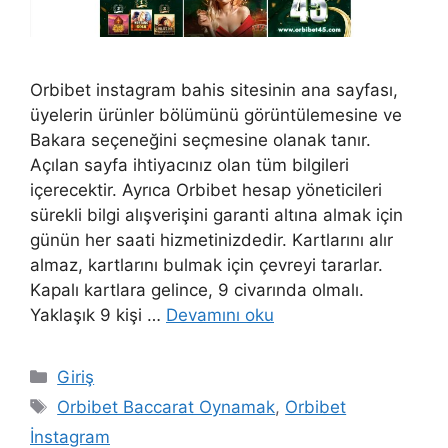
Orbibet instagram bahis sitesinin ana sayfası,
üyelerin ürünler bölümünü görüntülemesine ve
Bakara seçeneğini seçmesine olanak tanır.
Açılan sayfa ihtiyacınız olan tüm bilgileri
içerecektir. Ayrıca Orbibet hesap yöneticileri
sürekli bilgi alışverişini garanti altına almak için
günün her saati hizmetinizdedir. Kartlarını alır
almaz, kartlarını bulmak için çevreyi tararlar.
Kapalı kartlara gelince, 9 civarında olmalı.
Yaklaşık 9 kişi …
Devamını oku
Kategoriler
Giriş
Etiketler
Orbibet Baccarat Oynamak
,
Orbibet
İnstagram