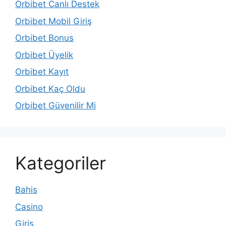
Orbibet Canlı Destek
Orbibet Mobil Giriş
Orbibet Bonus
Orbibet Üyelik
Orbibet Kayıt
Orbibet Kaç Oldu
Orbibet Güvenilir Mi
Kategoriler
Bahis
Casino
Giriş