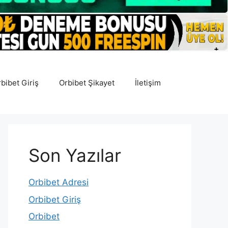
bibet Giriş
Orbibet Şikayet
İletişim
Son Yazılar
Orbibet Adresi
Orbibet Giriş
Orbibet