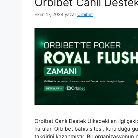
Orbibet Canlı Deste
Ekim 17, 2024
yazar
Orbibet
Orbibet Canlı Destek Ülkedeki en ilgi çek
kurulan Orbibet bahis sitesi, kurulduğu gü
takdirini kazanmıştır. Bir organizasyonun 