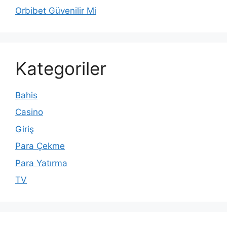
Orbibet Güvenilir Mi
Kategoriler
Bahis
Casino
Giriş
Para Çekme
Para Yatırma
TV