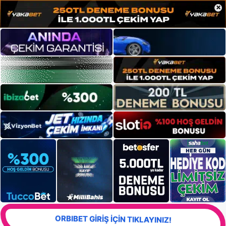
×
ORBIBET GİRİŞ İÇİN TIKLAYINIZ!