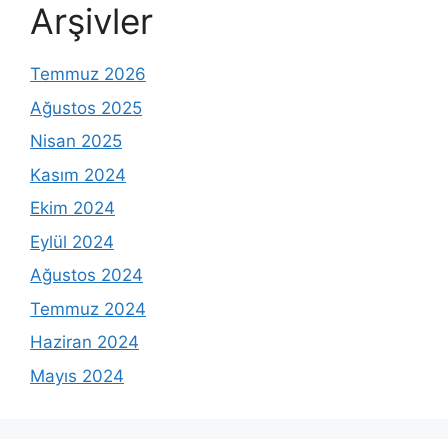
Arşivler
Temmuz 2026
Ağustos 2025
Nisan 2025
Kasım 2024
Ekim 2024
Eylül 2024
Ağustos 2024
Temmuz 2024
Haziran 2024
Mayıs 2024