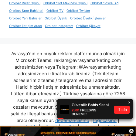
Orbibet Rulet Oyunu
Orbibet Slot Makinesi Oyunu
Orbibet Sosyal Ağ
Orbibet Spor Bahisleri
Orbibet TV
Orbibet Twitter
Orbibet Yeni Bahisler
Orbibet Üyelik
Orbibet Üyelik İşlemleri
Orbibet İletişim Aracı
Orbibet İnstagram
Orbibet Şikayet
Avrasya'nın en büyük reklam platformunda olmak için
Microsoft Teams:
reklam@avrasyamarketing.com
adresimizden veya Telegram: @Avrasyamarketing
adresimizden irtibat kurabilirsiniz. (Tek iletişim
adreslerimiz teams / telegram ve mail adresimizdir.
Harici hiçbir iletişim adresimiz bulunmamaktadır.
Lütfen itibar etmeyiniz.) Türkiye yasalarına göre 7258
sayılı kanun uyarınca yasa dışı bahis oynamanın
cezaları mevcuttur. Şu an bulunduğunuz site hiç bir
şekilde illegal bahis oyunları oynatmıyor ve oynamaya
aracı olmuyordur.
dedemancasino
|
logocasino
|
yanbahis
|
milabet
|
casiblu
|
betorro
|
casival
|
×
vevobahis