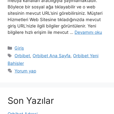
medya kanalları aracılığıyla yayınlamaktadır.
Böylece bir sosyal ağa tıklayabilir ve o web
sitesinin mevcut URL’sini görebilirsiniz. Müşteri
Hizmetleri Web Sitesine tıkladığınızda mevcut
giriş URL’nizle ilgili bilgiler görüntülenir. Yeni
bilgilere hızlı erişim ile mevcut …
Devamını oku
Kategoriler
Giriş
Etiketler
Orbibet
,
Orbibet Ana Sayfa
,
Orbibet Yeni
Bahisler
Yorum yap
Son Yazılar
Orbibet Adresi